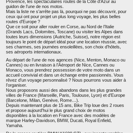
Provence, les spectaculaires routes de la Côte d’Azur au
guidon de l’une de nos motos.
Mais la liste ne s’arrête pas là, pourquoi ne pas découvrir, pour
ceux qui ont pour projet un plus long voyage, les plus belles
routes d’Europe ?
Que ce soit pour aller rouler en Corse, au Nord de l’Italie
(Grands Lacs, Dolomites, Toscane) ou visiter les Alpes dans
toutes leurs dimensions (Autriche, Suisse), notre région est
toujours le point de départ idéal pour une location réussie, avec
ses charmes, ses journées ensoleillées, son choix d’hôtels,
ses aéroports internationaux.
Au départ de l’une de nos agences (Nice, Menton, Monaco ou
Cannes) ou en livraison à l’Aéroport de Nice, Cannes ou
Monaco, vous prendrez possession de votre moto dans un
accueil convivial et dans un échange entre passionnés. Vous
rêvez d’un voyage personnalisé ? Nous pourrons vous aider à
l’organiser.
Nous proposons aussi des abandons dans les plus grandes
villes de France (Marseille, Paris, Toulouse, Lyon) et d’Europe
(Barcelone, Milan, Genève, Rome…).
Depuis maintenant plus de 15 ans, Bike Trip loue des 2 roues
et propose aujourd’hui le plus grand choix de motos
disponibles à la location en France avec des modèles de
marque Harley-Davidson, BMW, Ducati, Royal Enfield,
Yamaha.