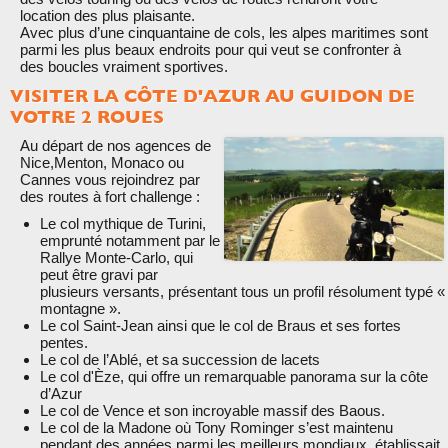
location des plus plaisante.
Avec plus d’une cinquantaine de cols, les alpes maritimes sont
parmi les plus beaux endroits pour qui veut se confronter à
des boucles vraiment sportives.
VISITER LA CÔTE D'AZUR AU GUIDON DE
VOTRE 2 ROUES
Au départ de nos agences de
Nice,Menton, Monaco ou
Cannes vous rejoindrez par
des routes à fort challenge :
Le col mythique de Turini,
emprunté notamment par le
Rallye Monte-Carlo, qui
peut être gravi par
plusieurs versants, présentant tous un profil résolument typé «
montagne ».
Le col Saint-Jean ainsi que le col de Braus et ses fortes
pentes.
Le col de l’Ablé, et sa succession de lacets
Le col d'Èze, qui offre un remarquable panorama sur la côte
d’Azur
Le col de Vence et son incroyable massif des Baous.
Le col de la Madone où Tony Rominger s’est maintenu
pendant des années parmi les meilleurs mondiaux, établissait