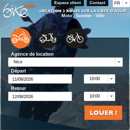
Espace client
Contact
FR
LOCATION 2 ROUES SUR LA CÔTE D'AZUR
Moto - Scooter - Vélo
Agence de location
Nice
Départ
10:00
Retour
10:00
LOUER !