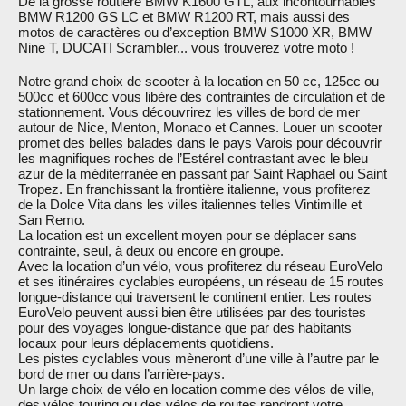
De la grosse routière BMW K1600 GTL, aux incontournables
BMW R1200 GS LC et BMW R1200 RT, mais aussi des
motos de caractères ou d’exception BMW S1000 XR, BMW
Nine T, DUCATI Scrambler... vous trouverez votre moto !
Notre grand choix de scooter à la location en 50 cc, 125cc ou
500cc et 600cc vous libère des contraintes de circulation et de
stationnement. Vous découvrirez les villes de bord de mer
autour de Nice, Menton, Monaco et Cannes. Louer un scooter
promet des belles balades dans le pays Varois pour découvrir
les magnifiques roches de l’Estérel contrastant avec le bleu
azur de la méditerranée en passant par Saint Raphael ou Saint
Tropez. En franchissant la frontière italienne, vous profiterez
de la Dolce Vita dans les villes italiennes telles Vintimille et
San Remo.
La location est un excellent moyen pour se déplacer sans
contrainte, seul, à deux ou encore en groupe.
Avec la location d’un vélo, vous profiterez du réseau EuroVelo
et ses itinéraires cyclables européens, un réseau de 15 routes
longue-distance qui traversent le continent entier. Les routes
EuroVelo peuvent aussi bien être utilisées par des touristes
pour des voyages longue-distance que par des habitants
locaux pour leurs déplacements quotidiens.
Les pistes cyclables vous mèneront d’une ville à l’autre par le
bord de mer ou dans l’arrière-pays.
Un large choix de vélo en location comme des vélos de ville,
des vélos touring ou des vélos de routes rendront votre